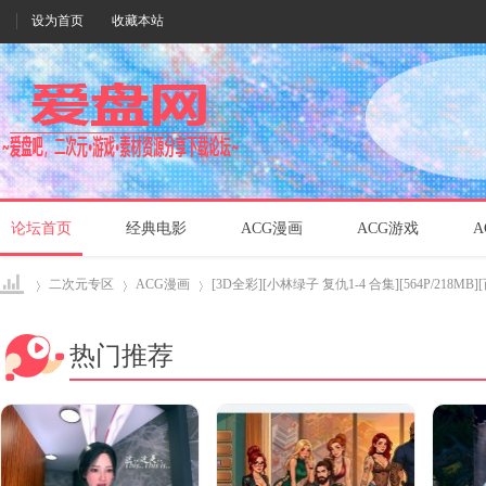
设为首页
收藏本站
论坛首页
经典电影
ACG漫画
ACG游戏
A
二次元专区
ACG漫画
[3D全彩][小林绿子 复仇1-4 合集][564P/218MB][
热门推荐
爱盘
›
›
›