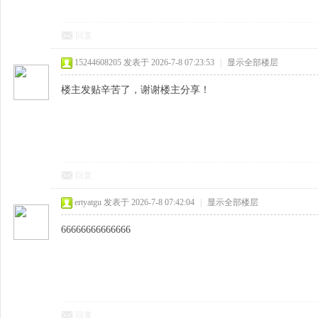
回复
15244608205
发表于 2026-7-8 07:23:53
|
显示全部楼层
楼主发贴辛苦了，谢谢楼主分享！
回复
ertyatgu
发表于 2026-7-8 07:42:04
|
显示全部楼层
66666666666666
回复