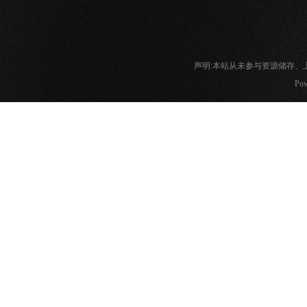
声明:本站从未参与资源储存
Pow