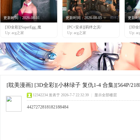
更新时间：2026-08-01
更新时间：2026-08-05
更新时间：
[3D全彩][SuperEgg_魔
[PC+安卓][羁绊之滨/
[3D全
网
Up: acg之家
Up: acg之家
Up: 
[耽美漫画]
[3D全彩][小林绿子 复仇1-4 合集][564P/21
12342234
发表于 2026-7-7 22:32:39
|
显示全部楼层
4427272818182188484