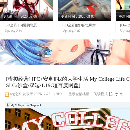
更新时间：2026-08-06
更新时间：2026-08-07
更新时间：
[3D全彩][闪耀的邪恶
[3D全彩][靡殇-忆凤舞
[Or
网
Up: acg之家
Up: acg之家
Up: 
[模拟经营]
[PC+安卓][我的大学生活 My College Life
SLG/沙盒/双端/1.19G][百度网盘]
acg之家
发表于 2025-12-27 13:28:00
|
显示全部楼层
|
阅读模式