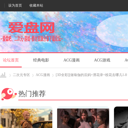
设为首页
收藏本站
论坛首页
经典电影
ACG漫画
ACG游戏
A
二次元专区
ACG漫画
[3D全彩][做瑜伽的后妈+湮花录+校花去哪儿1-8 合集]
热门推荐
爱盘
›
›
›