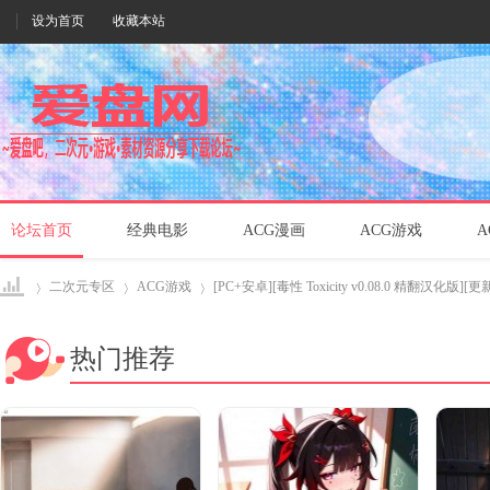
设为首页
收藏本站
论坛首页
经典电影
ACG漫画
ACG游戏
A
二次元专区
ACG游戏
[PC+安卓][毒性 Toxicity v0.08.0 精翻汉化版][更新/
热门推荐
爱盘
›
›
›