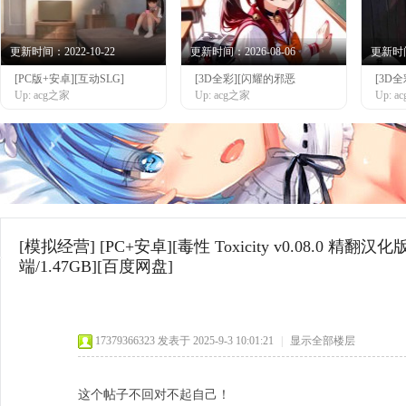
更新时间：2022-10-22
更新时间：2026-08-06
更新时间：
[PC版+安卓][互动SLG]
[3D全彩][闪耀的邪恶
[3D
网
Up: acg之家
Up: acg之家
Up: 
[模拟经营]
[PC+安卓][毒性 Toxicity v0.08.0 精翻
端/1.47GB][百度网盘]
17379366323
发表于 2025-9-3 10:01:21
|
显示全部楼层
这个帖子不回对不起自己！