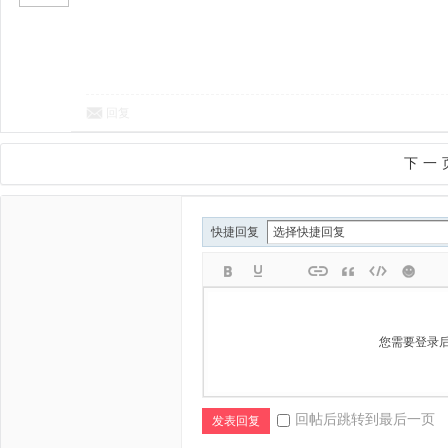
回复
下一
快捷回复
您需要登录
回帖后跳转到最后一页
发表回复