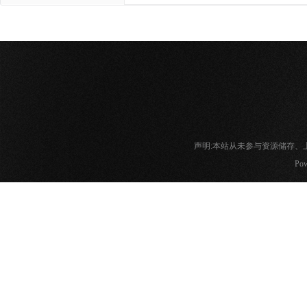
声明:本站从未参与资源储存
Pow