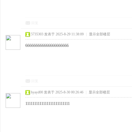
回复
5735303
发表于 2025-8-29 11:38:09
|
显示全部楼层
666666666666666666666
回复
hyayd00
发表于 2025-8-30 00:26:46
|
显示全部楼层
1111111111111111111111111