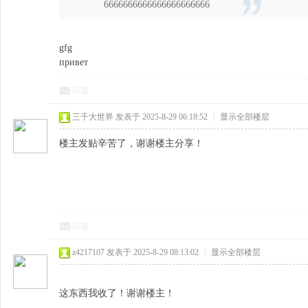
6666666666666666666666
gfg
привет
回复
三千大世界
发表于 2025-8-29 06:18:52
|
显示全部楼层
楼主发贴辛苦了，谢谢楼主分享！
回复
z4217107
发表于 2025-8-29 08:13:02
|
显示全部楼层
这东西我收了！谢谢楼主！