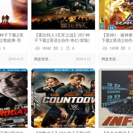
/种子下载][英
【霍比特人3五军之战】[BT/种
【雷神3：诸神黄昏
][詹妮弗·劳
子下载][英语][动作/奇幻/冒险]
下载][英语][动作
[1080P]
[马丁·弗瑞曼][美国][1080p]
里斯·海姆斯沃斯][美
0
10342
2
0
11038
3
2019-4-15
网盘资源下载
2019-4-15
网盘资源下载