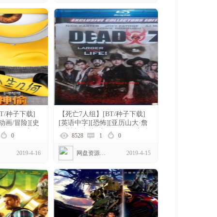
T/种子下载]
【死亡7人组】[BT/种子下载]
动画/冒险][史
[英语中字][恐怖][亚历山大·詹
[1080P高清]
姆斯·迈克林][美国][1080P高清]
0
8528
1
0
2019-4-16
网盘资源下载
2019-4-15