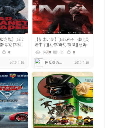
之战】[BT/
【新木乃伊】[BT/种子下载][英
[剧情/动作/科
语中字][动作/奇幻/冒险][汤姆·
美国][1080P]
克鲁斯][美国][1080P高清]
0
14208
11
0
2019-4-16
网盘资源下载
2019-4-16