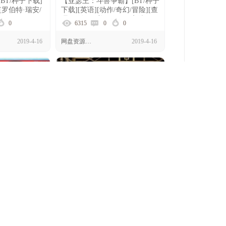
BT/种子下载]
【亚瑟王：斗兽争霸】[BT/种子
[罗伯特·瑞安/
下载][英语][动作/奇幻/冒险][查
[1080P]
理·汉纳姆][美国][720P高清]
0
6315
0
0
2019-4-16
网盘资源下载
2019-4-16
[BT/种子下
【了不起的盖茨比】[BT/种子下
作/科幻/冒险]
载][英语][剧情/爱情][莱昂纳多·
美国][720P高
迪卡普里奥][美国][1080P]
0
6750
0
0
2019-4-16
网盘资源下载
2019-4-16