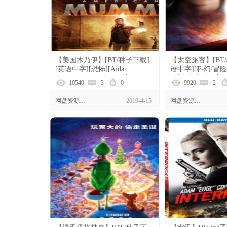
【美国木乃伊】[BT/种子下载]
【太空旅客】[BT
[英语中字][恐怖][Aidan
语中字][科幻/冒险
Bristow/Esther Canata][美国]
伦斯/麦克·辛][美国]
10540
3
0
9920
2
[1080P高清]
网盘资源下载
2019-4-15
网盘资源下载