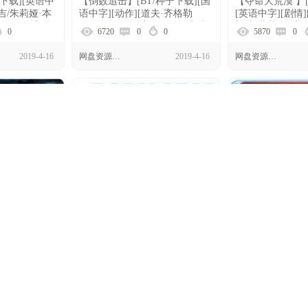
子下载][英语中
【倒数追击】[BT/种子下载][国
【夺命大荒漠 】[
艾吉/朱莉娅·本
语中字][动作][道夫·齐格勒
[英语中字][剧情]
国][1080P高清]
Dolph Ziggler][美国][720P高清]
朗达·弗莱明][美国]
0
6720
0
0
5870
0
2019-4-16
网盘资源下载
2019-4-16
网盘资源下载
种子下载][英
【宝贝老板】[BT/种子下载][英
【银河护卫队2 】
/恐怖][塔拉·
语中字][喜剧/动画][ 亚历克·鲍
载][英语中字][动
[美国]
德温][美国][1080p高清]
[克里斯·帕拉特][
0
6208
0
0
6455
0
清]
2019-4-16
网盘资源下载
2019-4-16
网盘资源下载