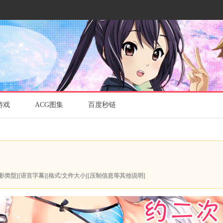
游戏
ACG图集
百度秒链
影类型][语言字幕][格式/文件大小][压制信息等其他说明]