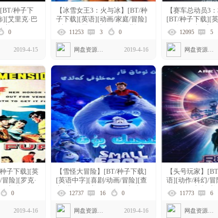
BT/种子下
【冰雪女王3：火与冰】[BT/种
【赛车总动员3
怖][艾里克·巴
子下载][英语][动画/家庭/冒险]
[BT/种子下载][
][美国][1080p
[迪·布拉雷·贝克尔][俄罗斯]
冒险][ 欧文·威尔
0
11253
3
0
12095
5
[720P]
[1080P]
2019-4-15
网盘资源下载
2019-4-16
网盘资源下载
/种子下载][英
【雪怪大冒险】[BT/种子下载]
【头号玩家】[BT
/冒险][罗克·
[英语中字][喜剧/动画/冒险][查
语][动作/科幻/冒
80P高清]
宁·塔图姆][美国][1080P高清]
丹/丽娜·维特][美国
0
12737
16
0
11773
6
2019-4-16
网盘资源下载
2019-4-16
网盘资源下载