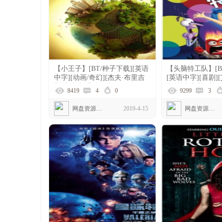
【小王子】[BT/种子下载][英语
【头脑特工队】[B
中字][动画/奇幻][杰夫·布里吉
[英语中字][喜剧]
斯/麦肯吉·弗依][法国][1080p]
利丝·史密斯][美国]
8419
4
0
9299
3
网盘资源下载
2019-4-15
网盘资源下载