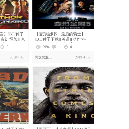
】[BT/种子
【变形金刚5：最后的骑士】
/奇幻/冒险][克
[BT/种子下载][英语][动作/科
国][1080P]
幻][马克·沃尔伯格][美国]
0
8994
1
0
[1080P]
2019-4-16
网盘资源下载
2019-4-16