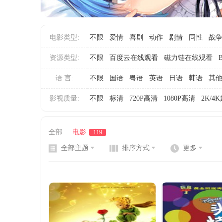
电影类型:
不限
爱情
喜剧
动作
剧情
同性
战
网
资源类型:
不限
百度云在线观看
磁力链在线观看
语 言:
不限
国语
粤语
英语
日语
韩语
其
影视质量:
不限
标清
720P高清
1080P高清
2K/4
全部
电影
119
全部主题
排序方式
更多