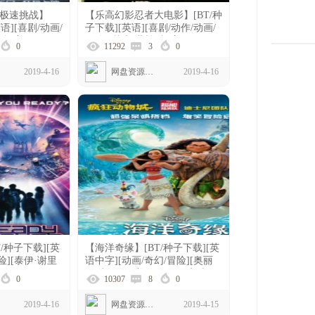
：极速挑战】
【乐高幻影忍者大电影】[BT/种
英语][喜剧/动画/
子下载][英语][喜剧/动作/动画/
逊][美国]
冒险][戴夫·弗兰科][美国]
0
11292
3
0
[1080P]
2019-4-16
网盘资源下载
2019-4-16
/种子下载][英
【海洋奇缘】[BT/种子下载][英
险][泰伊·谢里
语中字][动画/奇幻/冒险][奥丽
][1080P]
伊·卡瓦洛][美国][1080P高清]
0
10307
8
0
2019-4-16
网盘资源下载
2019-4-15