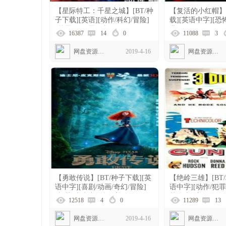
【星际特工：千星之城】[BT/种
【复活的小红帽】[
子下载][英语][动作/科幻/冒险]
载][英语中字][恐
[戴恩·德哈恩][法国][1080P]
弗尔/Romeo Miller
16387
14
0
11088
3
高清]
网盘资源下载
2019-4-16
网盘资源下载
【勇敢传说】[BT/种子下载][英
【绝岭三雄】[BT
语中字][喜剧/动画/奇幻/冒险]
语中字][动作/犯罪
[凯莉·麦克唐纳辉][美国]
赫德森][美国][10
12518
4
0
11289
13
[1080P]
网盘资源下载
2019-4-16
网盘资源下载