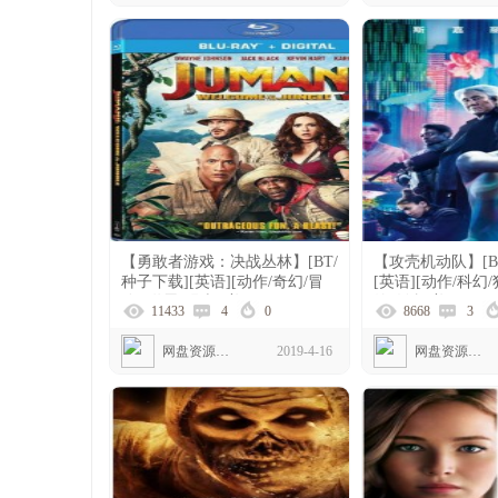
【勇敢者游戏：决战丛林】[BT/
【攻壳机动队】[B
种子下载][英语][动作/奇幻/冒
[英语][动作/科幻/
险][道恩·强森][美国][1080P]
约翰逊][美国]108
11433
4
0
8668
3
网盘资源下载
2019-4-16
网盘资源下载