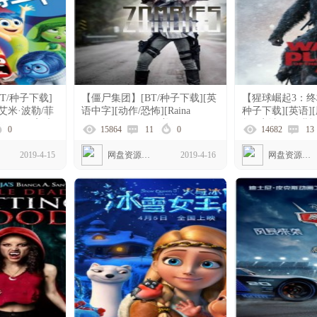
T/种子下载]
【僵尸集团】[BT/种子下载][英
【猩球崛起3：终极
[艾米·波勒/菲
语中字][动作/恐怖][Raina
种子下载][英语]
[1080p高清]
Hein/Steven Luke][美国][1080P
幻][安迪·瑟金斯][
0
15864
11
0
14682
13
高清]
2019-4-15
网盘资源下载
2019-4-16
网盘资源下载