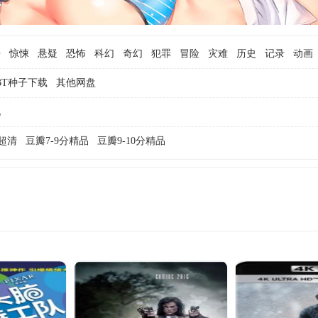
争
惊悚
悬疑
恐怖
科幻
奇幻
犯罪
冒险
灾难
历史
记录
动画
BT种子下载
其他网盘
他
K超清
豆瓣7-9分精品
豆瓣9-10分精品