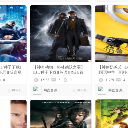
T/种子下载]
【神奇动物：格林德沃之罪】
【神偷奶爸3】[B
犯罪][斯嘉丽·
[BT/种子下载][英语][奇幻/冒
[国语中字][喜剧/
0P高清]
险][埃迪·雷德梅恩][美国]
蒂夫·卡瑞尔][美国]
0
12157
5
0
11239
4
[1080P]
2019-4-16
网盘资源下载
2019-4-16
网盘资源下载