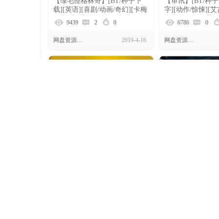
【绿毛怪格林奇】[BT/种子下
【审讯】[BT/种
载][英语][喜剧/动画/奇幻][卡梅
字][动作/惊悚][
伦·丝蕾][美国][1080P高清]
森/C.J. Perry][美
9439
2
0
6786
0
网盘资源下载
2019-4-16
网盘资源下载
【乐高蝙蝠侠大电影】[BT/种子
【鲨卷风5】[BT/
下载][英语][喜剧/动作/动画/冒
语中字][喜剧/科幻
险][威尔·阿奈特][美国][1080P]
雷德/杜夫·龙格尔]
6511
0
0
6975
0
[10850P]
网盘资源下载
2019-4-16
网盘资源下载