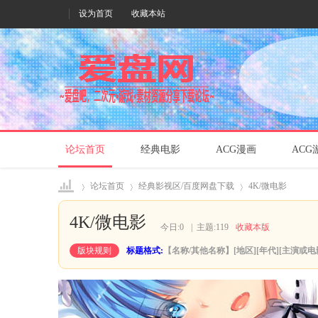
设为首页
收藏本站
论坛首页
经典电影
ACG漫画
ACG
论坛首页
经典影视区/百度网盘下载
4K/微电影
4K/微电影
今日:
0
|
主题:
119
收藏本版
爱盘
»
›
›
版块规则
标题格式:
【名称/其他名称】[地区][年代][主演或电