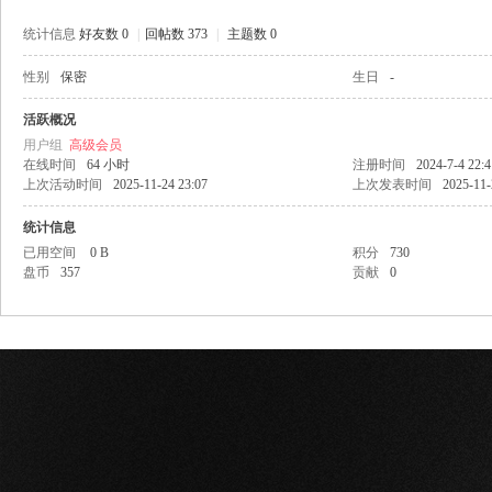
统计信息
好友数 0
|
回帖数 373
|
主题数 0
性别
保密
生日
-
网
活跃概况
用户组
高级会员
在线时间
64 小时
注册时间
2024-7-4 22:4
上次活动时间
2025-11-24 23:07
上次发表时间
2025-11-
统计信息
已用空间
0 B
积分
730
盘币
357
贡献
0