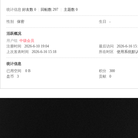
统计信息
好友数 0
|
回帖数 297
|
主题数 0
性别
保密
生日
-
网
活跃概况
用户组
中级会员
注册时间
2026-6-10 19:04
最后访问
2026-6-16 15
上次发表时间
2026-6-16 15:18
所在时区
使用系统默
统计信息
已用空间
0 B
积分
300
盘币
3
贡献
0