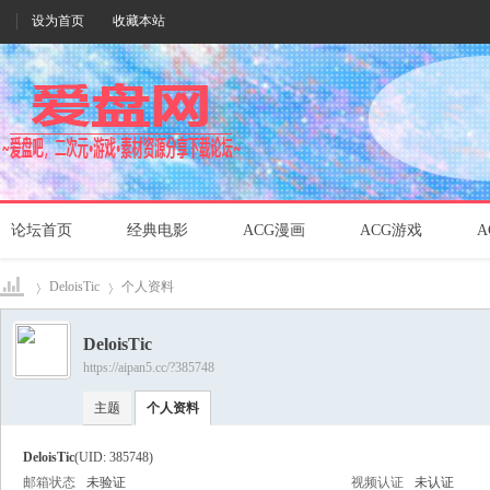
设为首页
收藏本站
论坛首页
经典电影
ACG漫画
ACG游戏
A
DeloisTic
个人资料
DeloisTic
https://aipan5.cc/?385748
爱盘
›
›
主题
个人资料
DeloisTic
(UID: 385748)
邮箱状态
未验证
视频认证
未认证