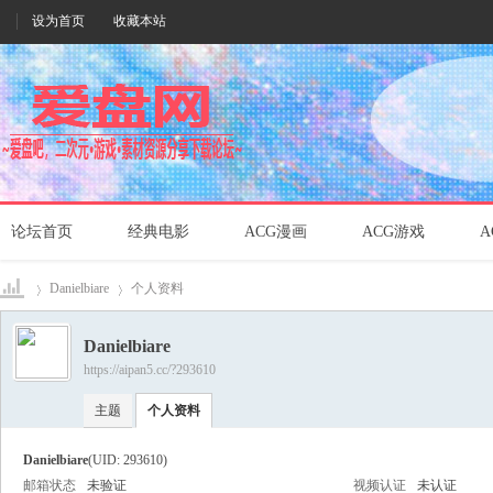
设为首页
收藏本站
论坛首页
经典电影
ACG漫画
ACG游戏
A
Danielbiare
个人资料
Danielbiare
https://aipan5.cc/?293610
爱盘
›
›
主题
个人资料
Danielbiare
(UID: 293610)
邮箱状态
未验证
视频认证
未认证