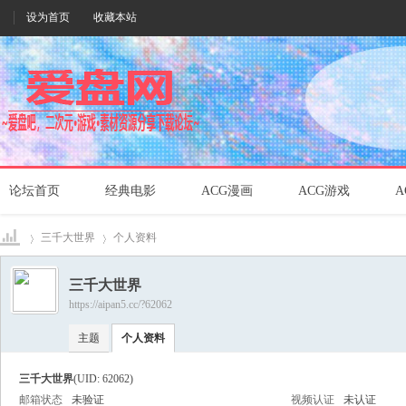
设为首页
收藏本站
论坛首页
经典电影
ACG漫画
ACG游戏
A
三千大世界
个人资料
三千大世界
https://aipan5.cc/?62062
爱盘
›
›
主题
个人资料
三千大世界
(UID: 62062)
邮箱状态
未验证
视频认证
未认证