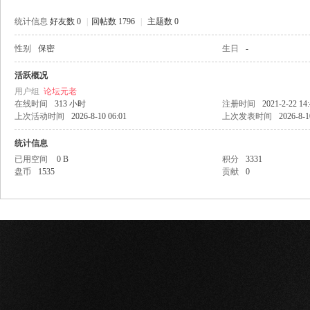
统计信息
好友数 0
|
回帖数 1796
|
主题数 0
性别
保密
生日
-
网
活跃概况
用户组
论坛元老
在线时间
313 小时
注册时间
2021-2-22 14
上次活动时间
2026-8-10 06:01
上次发表时间
2026-8-1
统计信息
已用空间
0 B
积分
3331
盘币
1535
贡献
0