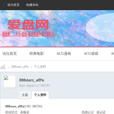
设为首页
收藏本站
论坛首页
经典电影
ACG漫画
ACG游戏
A
888starz_afPn
个人资料
888starz_afPn
https://aipan5.cc/?386783
爱盘
›
›
主题
个人资料
888starz_afPn
(UID: 386783)
邮箱状态
未验证
视频认证
未认证