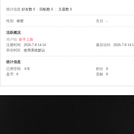
统计信息
好友数 0
|
回帖数 0
|
主题数 0
性别
保密
生日
-
网
活跃概况
用户组
新手上路
注册时间
2026-7-8 14:14
最后访问
2026-7-8 14:1
所在时区
使用系统默认
统计信息
已用空间
0 B
积分
0
盘币
0
贡献
0