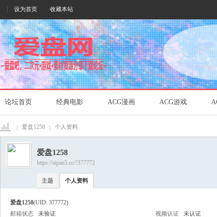
设为首页
收藏本站
论坛首页
经典电影
ACG漫画
ACG游戏
A
爱盘1258
个人资料
爱盘1258
https://aipan5.cc/?377772
爱盘
›
›
主题
个人资料
爱盘1258
(UID: 377772)
邮箱状态
未验证
视频认证
未认证