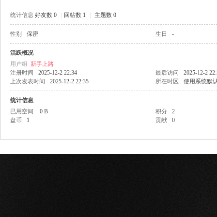
统计信息
好友数 0
|
回帖数 1
|
主题数 0
性别
保密
生日
-
网
活跃概况
用户组
新手上路
注册时间
2025-12-2 22:34
最后访问
2025-12-2 22
上次发表时间
2025-12-2 22:35
所在时区
使用系统默
统计信息
已用空间
0 B
积分
2
盘币
1
贡献
0