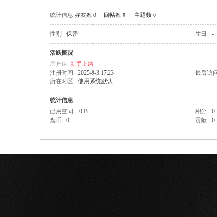
统计信息
好友数 0
|
回帖数 0
|
主题数 0
性别
保密
生日
-
网
活跃概况
用户组
新手上路
注册时间
2025-9-3 17:23
最后访
所在时区
使用系统默认
统计信息
已用空间
0 B
积分
0
盘币
0
贡献
0