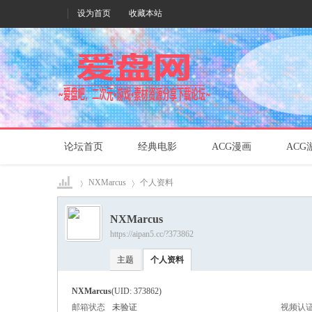
设为首页
收藏本站
论坛首页
经典电影
ACG漫画
ACG
NXMarcus
个人资料
NXMarcus
https://aipan5.cc/?373862
爱盘
›
›
主题
个人资料
NXMarcus
(UID: 373862)
邮箱状态
未验证
视频认