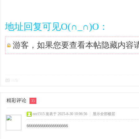
地址回复可见O(∩_∩)O：
游客，如果您要查看本帖隐藏内容
回复
精彩评论
35
eee1515
发表于 2025-8-30 10:06:56
|
显示全部楼层
6666666666666666666