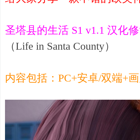
圣塔县的生活 S1 v1.1 汉化
（Life in Santa County）
内容包括：PC+安卓/双端