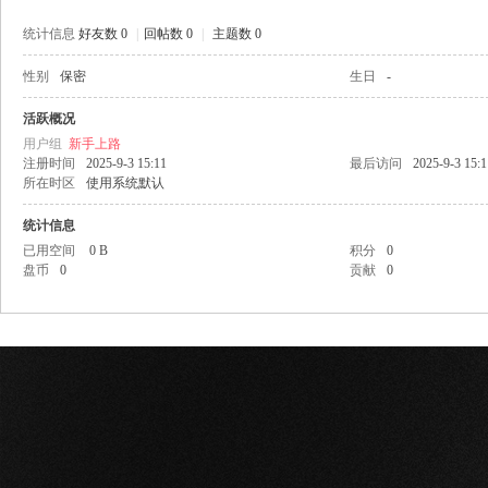
统计信息
好友数 0
|
回帖数 0
|
主题数 0
性别
保密
生日
-
网
活跃概况
用户组
新手上路
注册时间
2025-9-3 15:11
最后访问
2025-9-3 15:1
所在时区
使用系统默认
统计信息
已用空间
0 B
积分
0
盘币
0
贡献
0