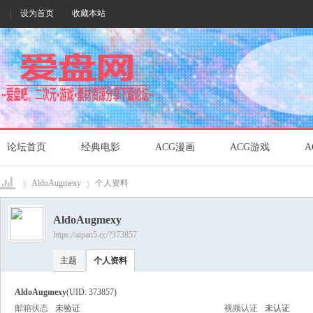
设为首页
收藏本站
论坛首页
经典电影
ACG漫画
ACG游戏
A
AldoAugmexy
个人资料
AldoAugmexy
https://aipan5.cc/?373857
爱盘
›
›
主题
个人资料
AldoAugmexy
(UID: 373857)
邮箱状态
未验证
视频认证
未认证