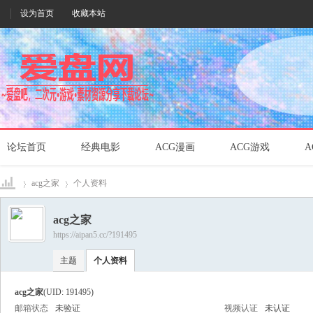
设为首页
收藏本站
论坛首页
经典电影
ACG漫画
ACG游戏
A
acg之家
个人资料
acg之家
https://aipan5.cc/?191495
爱盘
›
›
主题
个人资料
acg之家
(UID: 191495)
邮箱状态
未验证
视频认证
未认证