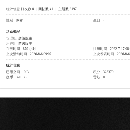
统计信息
好友数 0
|
回帖数 41
|
主题数 3197
性别
保密
生日
-
网
活跃概况
管理组
超级版主
用户组
超级版主
在线时间
879 小时
注册时间
2022-7-17 08
上次活动时间
2026-8-6 09:07
上次发表时间
2026-8-6
统计信息
已用空间
0 B
积分
323379
盘币
320136
贡献
0