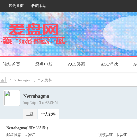
设为首页
收藏本站
论坛首页
经典电影
ACG漫画
ACG游戏
A
Netrabagma
个人资料
Netrabagma
http://aipan5.cc/?385454
爱盘
›
›
主题
个人资料
Netrabagma
(UID: 385454)
邮箱状态
未验证
视频认证
未认证