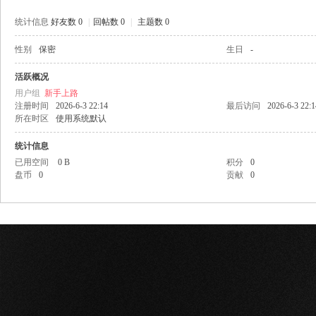
统计信息
好友数 0
|
回帖数 0
|
主题数 0
性别
保密
生日
-
网
活跃概况
用户组
新手上路
注册时间
2026-6-3 22:14
最后访问
2026-6-3 22:1
所在时区
使用系统默认
统计信息
已用空间
0 B
积分
0
盘币
0
贡献
0